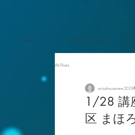
ホーム
セラピストについて
コアシ
All Posts
ericahousenew
2023
1/28
区 まほ