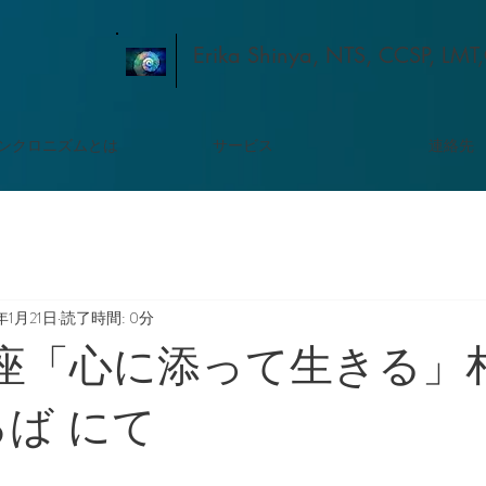
Erika Shinya, NTS, CCSP, LMT
ンクロニズムとは
サービス
連絡先
年1月21日
読了時間: 0分
 講座「心に添って生きる」
ろば にて