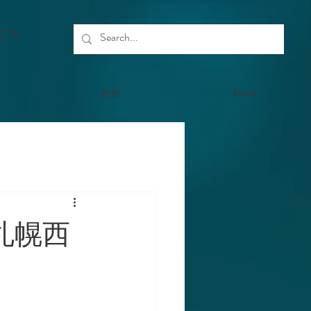
,CYI
旅程
More
札幌西