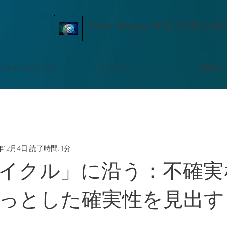
Erika Shinya, NTS, CCSP, LMT
ンクロニズムとは
サービス
連絡先
年12月4日
読了時間: 1分
イクル」に沿う：不確実
っとした確実性を見出す