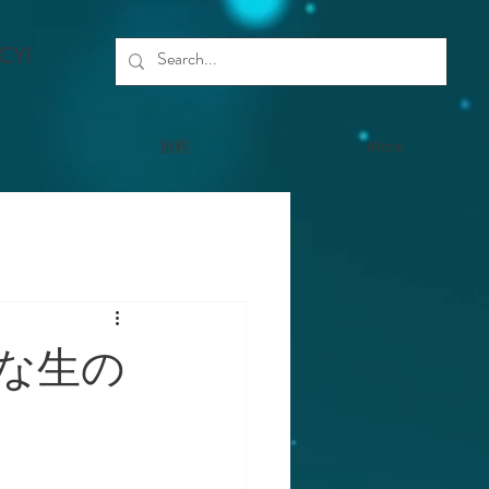
,CYI
旅程
More
な生の